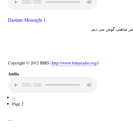
Dastane Mousighi 1
 غیر مذهبی گوش می دیم
Copyright © 2012 BIRS (
http://www.bahairadio.org/
)
Audio
Previous
‹‹
Pagination
page
Page 2