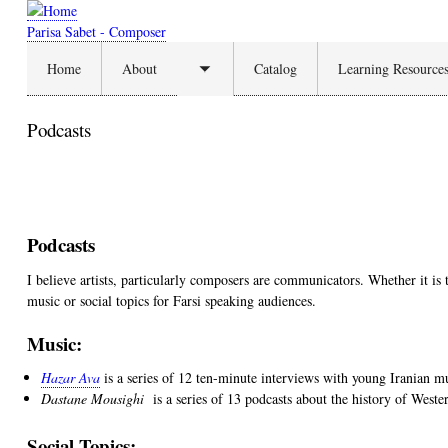
Skip
to
Parisa Sabet - Composer
main
Home
About
Catalog
Learning Resource
content
Toggle
submenu
Podcasts
Podcasts
I
believe artists, particularly composers are communicators. Whether it is
music or social topics for Farsi speaking audiences.
Music:
Hazar Ava
is a series of 12 ten-minute interviews with young Iranian m
Dastane Mousighi
is a series of 13 podcasts about the history of Weste
Social Topics: